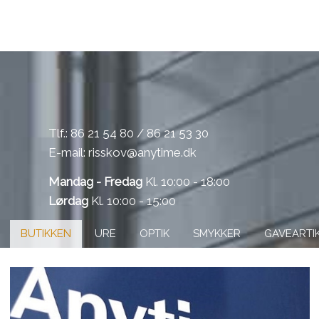
​Tlf.:
86 21 54 80
/
86 21 53 30
E-mail: ​
risskov@anytime.dk
Mandag - Fredag
Kl. 10:00 - 18:00
Lørdag
Kl. 10:00 - 15:00​
BUTIKKEN
URE
OPTIK
SMYKKER
GAVEARTI