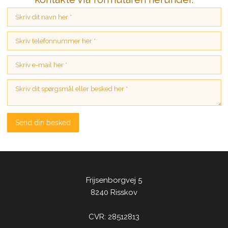
​Frijsenborgvej 5
8240 Risskov
CVR: 28512813​