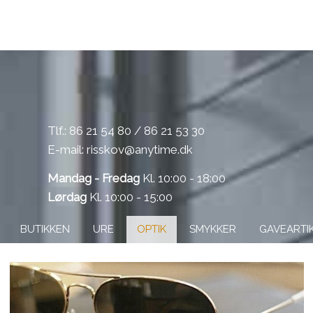
​Tlf.:
86 21 54 80
/
86 21 53 30
E-mail: ​
risskov@anytime.dk
Mandag - Fredag
Kl. 10:00 - 18:00
Lørdag
Kl. 10:00 - 15:00​
BUTIKKEN
URE
OPTIK
SMYKKER
GAVEARTI