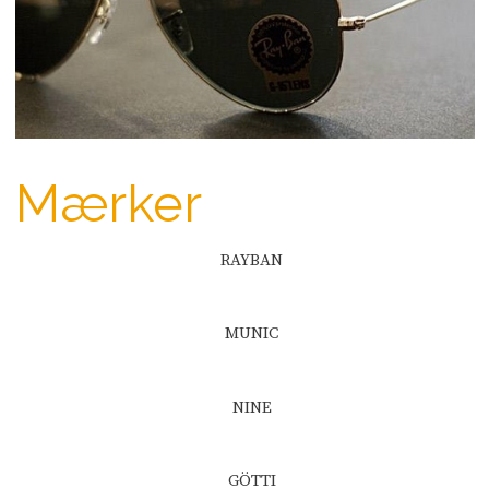
Mærker​
RAYBAN​
MUNIC​
NINE​
GÖTTI​