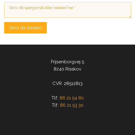
​Frijsenborgvej 5
8240 Risskov
CVR: 28512813​
​Tlf.:
86 21 54 80
Tlf.:
86 21 53 30